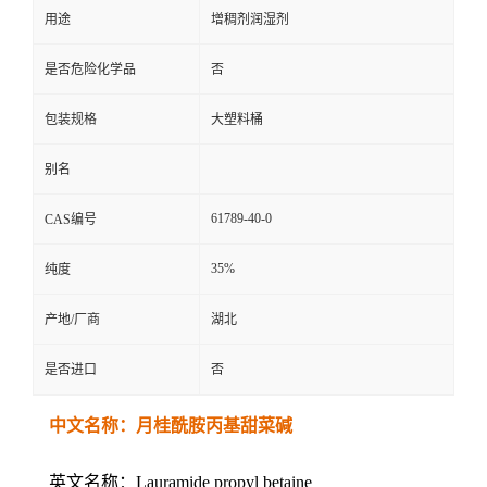
用途
增稠剂润湿剂
是否危险化学品
否
包装规格
大塑料桶
别名
61789-40-0
CAS编号
35%
纯度
产地/厂商
湖北
是否进口
否
中文名称：月桂酰胺丙基甜菜碱
英文名称：Lauramide propyl betaine