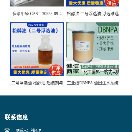
多聚甲醛 CAS：30525-89-4
松醇油 二号浮选油 浮选难选
的气肥煤、粉煤灰 选钼和选
石墨矿
二号浮选油 松醇油 起泡剂与
工业级DBNPA 油田注水系统
柴油捕收剂配合使用选煤剂
的防腐处理 液体/固体
联系信息
联系人：刘经理