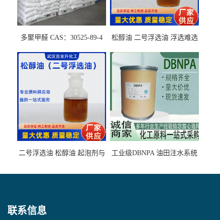
多聚甲醛 CAS：30525-89-4
松醇油 二号浮选油 浮选难选
的气肥煤、粉煤灰 选钼和选
石墨矿
二号浮选油 松醇油 起泡剂与
工业级DBNPA 油田注水系统
柴油捕收剂配合使用选煤剂
的防腐处理 液体/固体
联系信息