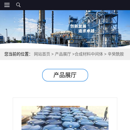
您当前的位置：
网站首页
>
产品展厅
>
合成材料中间体
>
辛癸酰胺
丙基二甲基叔胺 增稠剂润湿剂
产品展厅