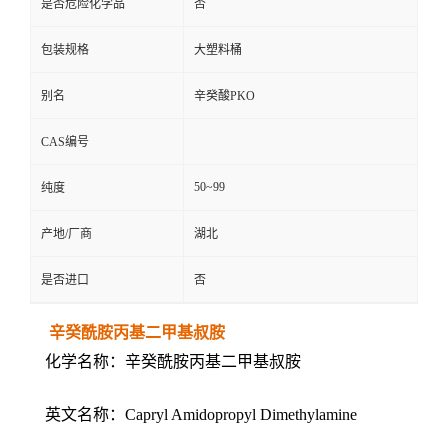
是否危险化学品
否
包装规格
大塑料桶
别名
辛癸酸PKO
CAS编号
50~99
纯度
产地/厂商
湖北
是否进口
否
辛癸酰胺丙基二甲基叔胺
化学名称：辛癸酰胺丙基二甲基叔胺
英文名称：Capryl Amidopropyl Dimethylamine