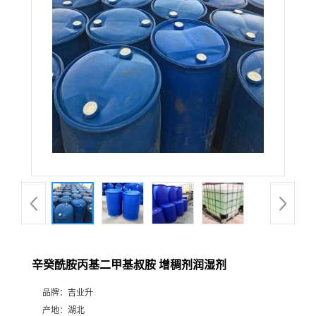
辛癸酰胺丙基二甲基叔胺 增稠剂润湿剂
品牌：
吉业升
产地：
湖北