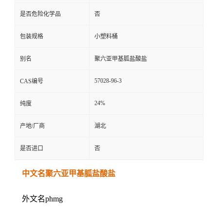
是否危险化学品
否
包装规格
小塑料桶
别名
聚六亚甲基胍盐酸盐
57028-96-3
CAS编号
24%
纯度
产地/厂商
湖北
是否进口
否
中文名聚六亚甲基胍盐酸盐
外文名phmg