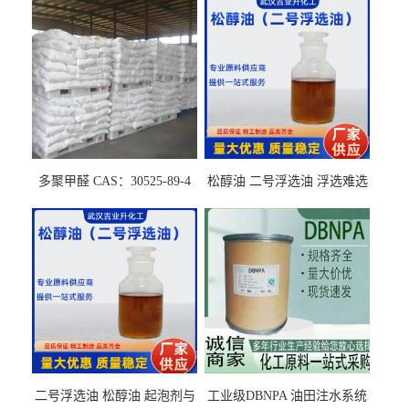
多聚甲醛 CAS：30525-89-4
松醇油 二号浮选油 浮选难选
的气肥煤、粉煤灰 选钼和选
石墨矿
二号浮选油 松醇油 起泡剂与
工业级DBNPA 油田注水系统