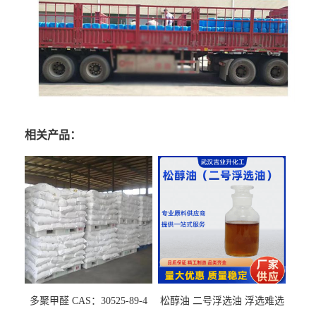
相关产品：
多聚甲醛 CAS：30525-89-4
松醇油 二号浮选油 浮选难选