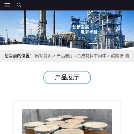
您当前的位置：
网站首页
>
产品展厅
>
合成材料中间体
>
醋酸锆 油
漆催干剂建材防水剂 22% 7585-20-8
产品展厅