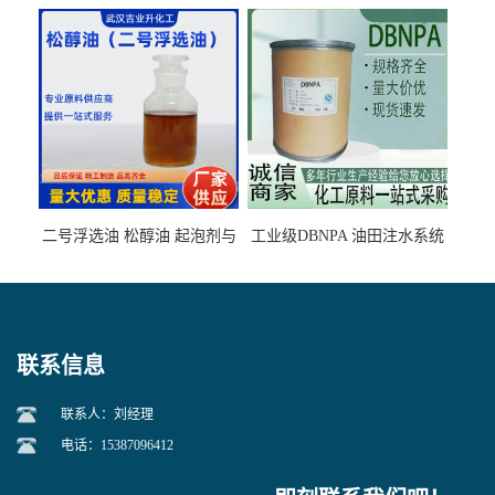
的气肥煤、粉煤灰 选钼和选
石墨矿
二号浮选油 松醇油 起泡剂与
工业级DBNPA 油田注水系统
柴油捕收剂配合使用选煤剂
的防腐处理 液体/固体
联系信息
联系人：刘经理
电话：15387096412