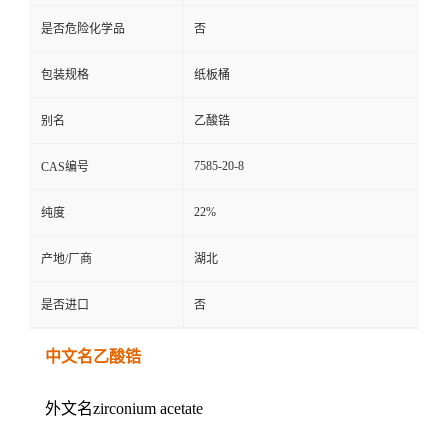
是否危险化学品
否
包装规格
纸板桶
别名
乙酸锆
7585-20-8
CAS编号
22%
纯度
产地/厂商
湖北
是否进口
否
中文名乙酸锆
外文名zirconium acetate