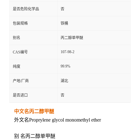
是否危险化学品
否
包装规格
铁桶
别名
丙二醇单甲醚
107-98-2
CAS编号
99.9%
纯度
产地/厂商
湖北
是否进口
否
中文名丙二醇甲醚
外文名Proprylene glycol monomethyl ether
别 名丙二醇单甲醚