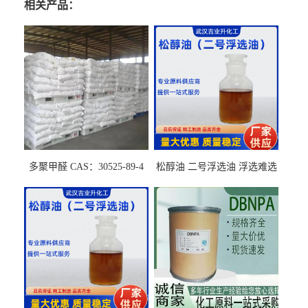
相关产品：
多聚甲醛 CAS：30525-89-4
松醇油 二号浮选油 浮选难选
的气肥煤、粉煤灰 选钼和选
石墨矿