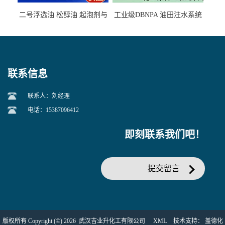
二号浮选油 松醇油 起泡剂与
工业级DBNPA 油田注水系统
柴油捕收剂配合使用选煤剂
的防腐处理 液体/固体
联系信息
联系人：刘经理
电话：15387096412
即刻联系我们吧！
提交留言
版权所有 Copyright (©) 2026
武汉吉业升化工有限公司
XML
技术支持：
盖德化