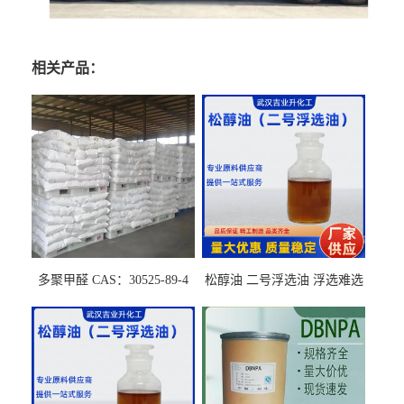
相关产品：
多聚甲醛 CAS：30525-89-4
松醇油 二号浮选油 浮选难选
的气肥煤、粉煤灰 选钼和选
石墨矿