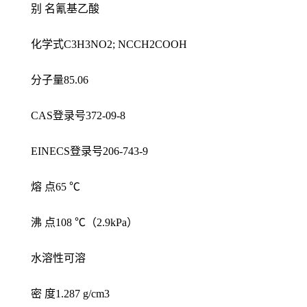
别 名氰基乙酸
化学式C3H3NO2; NCCH2COOH
分子量85.06
CAS登录号372-09-8
EINECS登录号206-743-9
熔 点65 ℃
沸 点108 ℃（2.9kPa）
水溶性可溶
密 度1.287 g/cm3