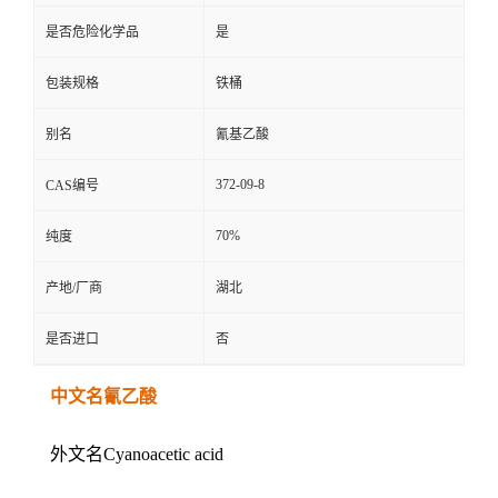
是否危险化学品
是
包装规格
铁桶
别名
氰基乙酸
372-09-8
CAS编号
70%
纯度
产地/厂商
湖北
是否进口
否
中文名氰乙酸
外文名Cyanoacetic acid