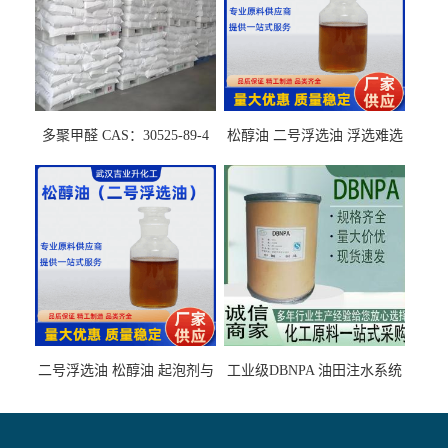
多聚甲醛 CAS：30525-89-4
松醇油 二号浮选油 浮选难选
的气肥煤、粉煤灰 选钼和选
石墨矿
二号浮选油 松醇油 起泡剂与
工业级DBNPA 油田注水系统
柴油捕收剂配合使用选煤剂
的防腐处理 液体/固体