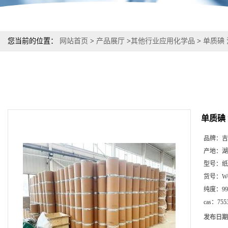
您当前的位置：
网站首页
>
产品展厅
>
其他行业应用化学品
>
单质碘 消
单质碘 
品牌：
吉
产地：
湖
型号：
纸
货号：
W
纯度：
9
cas：
755
发布日期