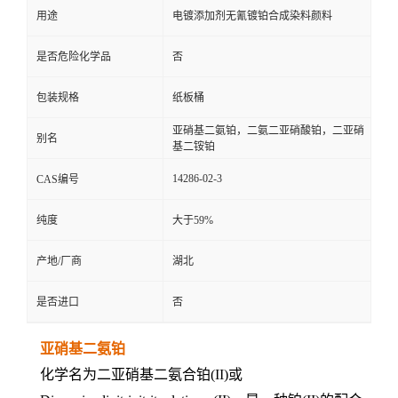
用途
电镀添加剂无氰镀铂合成染料颜料
是否危险化学品
否
包装规格
纸板桶
亚硝基二氨铂，二氨二亚硝酸铂，二亚硝
别名
基二铵铂
14286-02-3
CAS编号
纯度
大于59%
产地/厂商
湖北
是否进口
否
亚硝基二氨铂
化学名为二亚硝基二氨合铂(II)或