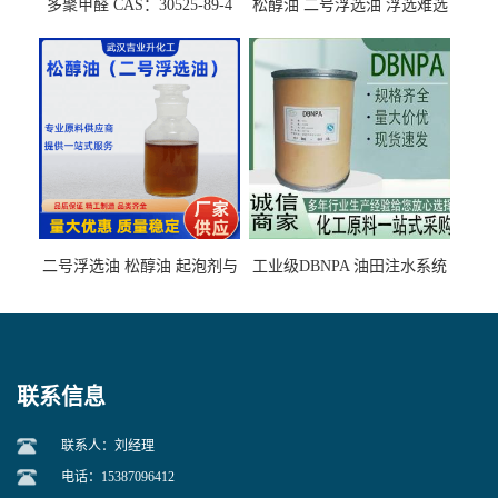
多聚甲醛 CAS：30525-89-4
松醇油 二号浮选油 浮选难选
的气肥煤、粉煤灰 选钼和选
石墨矿
二号浮选油 松醇油 起泡剂与
工业级DBNPA 油田注水系统
柴油捕收剂配合使用选煤剂
的防腐处理 液体/固体
联系信息
联系人：刘经理
电话：15387096412