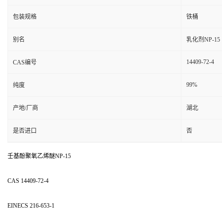
包装规格
铁桶
别名
乳化剂NP-15
14409-72-4
CAS编号
99%
纯度
产地/厂商
湖北
是否进口
否
壬基酚聚氧乙烯醚NP-15
CAS 14409-72-4
EINECS 216-653-1