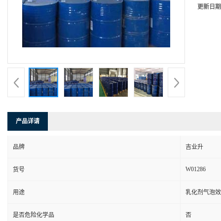
更新日期
产品详请
品牌
吉业升
W01286
货号
用途
乳化剂气泡效
是否危险化学品
否