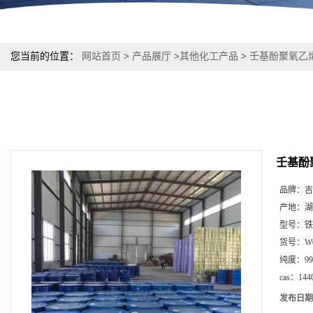
您当前的位置：
网站首页
>
产品展厅
>
其他化工产品
>
壬基酚聚氧乙烯醚N
壬基酚聚
品牌：
吉
产地：
湖
型号：
铁
货号：
W
纯度：
9
cas：
144
发布日期