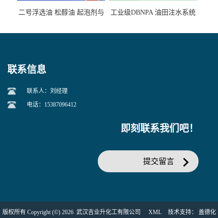
二号浮选油 松醇油 起泡剂与
工业级DBNPA 油田注水系统
柴油捕收剂配合使用选煤剂
的防腐处理 液体/固体
联系信息
联系人：刘经理
电话：15387096412
即刻联系我们吧！
提交留言
版权所有 Copyright (©) 2026
武汉吉业升化工有限公司
XML
技术支持：
盖德化