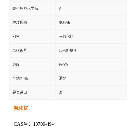
是否危险化学品
否
包装规格
纸板桶
别名
三氟化钇
13709-49-4
CAS编号
99.9%
纯度
产地/厂商
湖北
是否进口
否
氟化钇
CAS号：13709-49-4