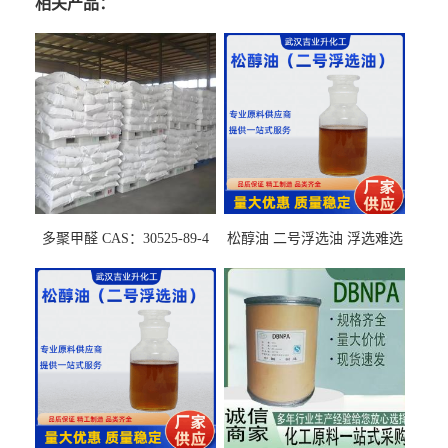
相关产品：
多聚甲醛 CAS：30525-89-4
松醇油 二号浮选油 浮选难选
的气肥煤、粉煤灰 选钼和选
石墨矿