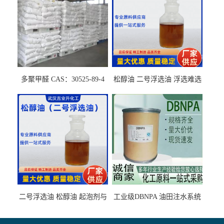
多聚甲醛 CAS：30525-89-4
松醇油 二号浮选油 浮选难选
的气肥煤、粉煤灰 选钼和选
石墨矿
二号浮选油 松醇油 起泡剂与
工业级DBNPA 油田注水系统
柴油捕收剂配合使用选煤剂
的防腐处理 液体/固体