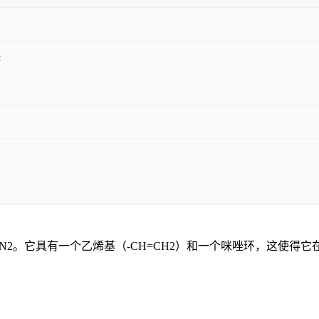
唑
化学式为C5H6N2。它具有一个乙烯基（-CH=CH2）和一个咪唑环