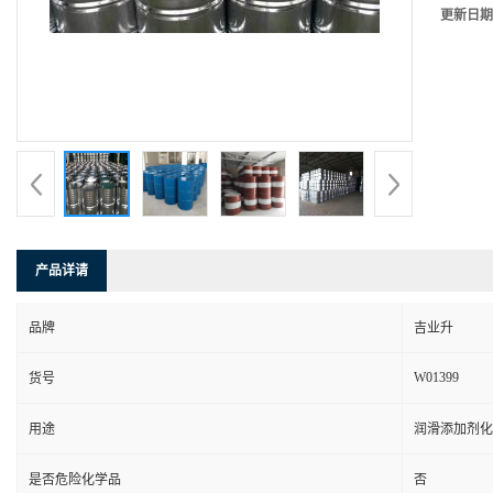
更新日期
产品详请
品牌
吉业升
W01399
货号
用途
润滑添加剂化
是否危险化学品
否