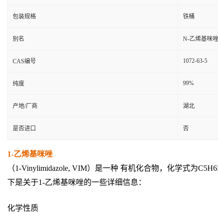
包装规格
铁桶
别名
N-乙烯基咪
1072-63-5
CAS编号
99%
纯度
产地/厂商
湖北
是否进口
否
1-乙烯基咪唑
（1-Vinylimidazole, VIM）是一种 有机化合物，
下是关于1-乙烯基咪唑的一些详细信息：
化学性质