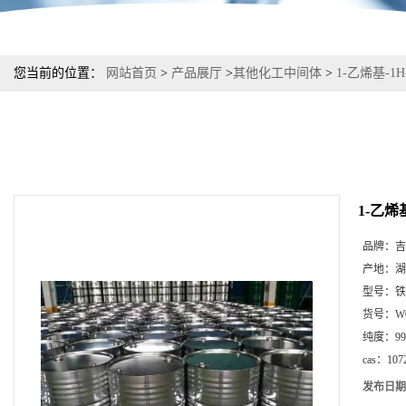
您当前的位置：
网站首页
>
产品展厅
>
其他化工中间体
>
1-乙烯基-1
1-乙烯
品牌：
吉
产地：
湖
型号：
铁
货号：
W
纯度：
9
cas：
107
发布日期