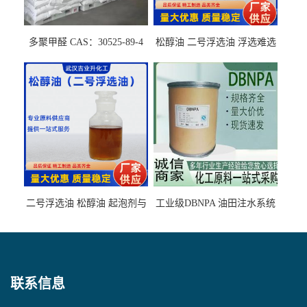
多聚甲醛 CAS：30525-89-4
松醇油 二号浮选油 浮选难选
的气肥煤、粉煤灰 选钼和选
石墨矿
二号浮选油 松醇油 起泡剂与
工业级DBNPA 油田注水系统
柴油捕收剂配合使用选煤剂
的防腐处理 液体/固体
联系信息