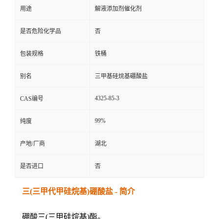
用途
解液添加剂催化剂
是否危险化学品
否
包装规格
铁桶
别名
三甲基硅烷基硼酸盐
4325-85-3
CAS编号
99%
纯度
产地/厂商
湖北
是否进口
否
三(三甲代甲硅烷基)硼酸盐 - 简介
硼酸三(三甲硅烷基)酯。