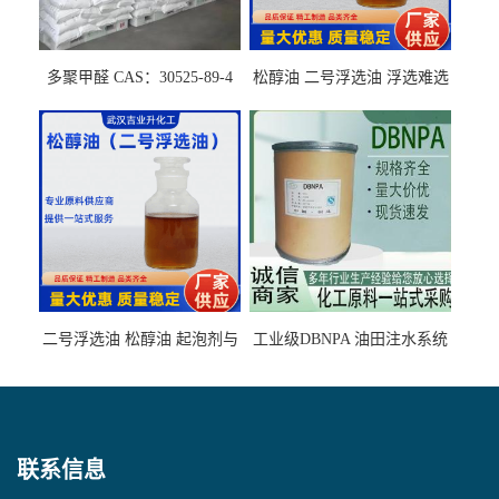
多聚甲醛 CAS：30525-89-4
松醇油 二号浮选油 浮选难选
的气肥煤、粉煤灰 选钼和选
石墨矿
二号浮选油 松醇油 起泡剂与
工业级DBNPA 油田注水系统
柴油捕收剂配合使用选煤剂
的防腐处理 液体/固体
联系信息