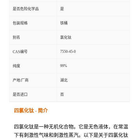
是否危险化学品
是
包装规格
铁桶
别名
氯化钛
7550-45-0
CAS编号
99%
纯度
产地/厂商
湖北
是否进口
否
四氯化钛 - 简介
四氯化钛是一种无机化合物。它是无色液体，在常温
下有刺激性气味和刺激性蒸汽。以下是关于四氯化钛