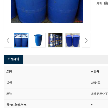
更新日期
产品详请
品牌
吉业升
W01453
货号
用途
调味品用化工
是否危险化学品
否