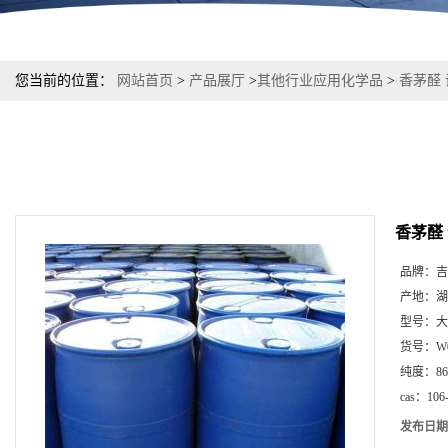
您当前的位置：
网站首页
>
产品展厅
>
其他行业应用化学品
>
香茅醛 调
香茅醛 
品牌：
吉
产地：
湖
型号：
大
货号：
W
纯度：
8
cas：
106
发布日期