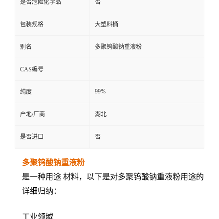
是否危险化学品
否
包装规格
大塑料桶
别名
多聚钨酸钠重液粉
CAS编号
99%
纯度
产地/厂商
湖北
是否进口
否
多聚钨酸钠重液粉
是一种用途 材料，以下是对多聚钨酸钠重液粉用途的
详细归纳：
工业领域