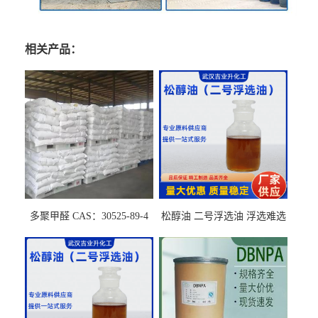
相关产品：
多聚甲醛 CAS：30525-89-4
松醇油 二号浮选油 浮选难选
的气肥煤、粉煤灰 选钼和选
石墨矿