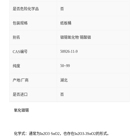
是否危险化学品
否
包装规格
纸板桶
别名
铟锡氧化物 锡酸铟
50926-11-9
CAS编号
50~99
纯度
产地/厂商
湖北
是否进口
否
氧化铟锡
化学式：通常为In2O3·SnO2，也存在In2O3-3SnO2的形式。