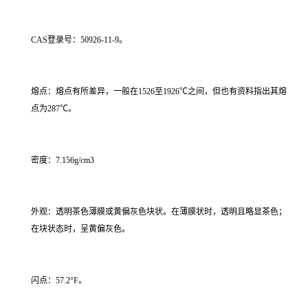
CAS登录号：50926-11-9。
熔点：熔点有所差异，一般在1526至1926℃之间，但也有资料指出其熔
点为287℃。
密度：7.156g/cm3
外观：透明茶色薄膜或黄偏灰色块状。在薄膜状时，透明且略显茶色；
在块状态时，呈黄偏灰色。
闪点：57.2°F。