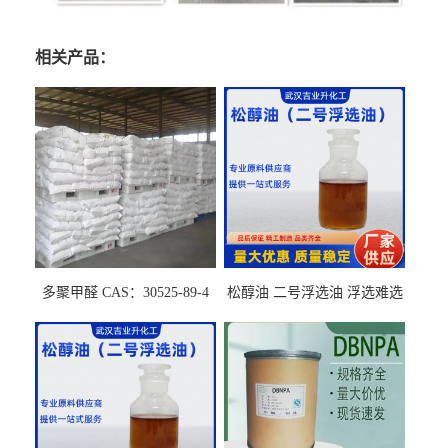
相关产品：
多聚甲醛 CAS：30525-89-4
松醇油 二号浮选油 浮选难选
的气肥煤、粉煤灰 选钼和选
石墨矿