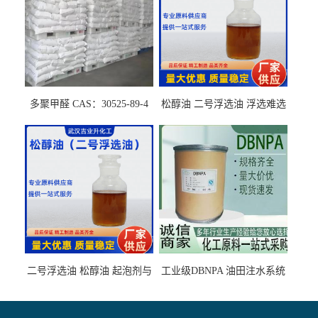
多聚甲醛 CAS：30525-89-4
松醇油 二号浮选油 浮选难选
的气肥煤、粉煤灰 选钼和选
石墨矿
二号浮选油 松醇油 起泡剂与
工业级DBNPA 油田注水系统
柴油捕收剂配合使用选煤剂
的防腐处理 液体/固体