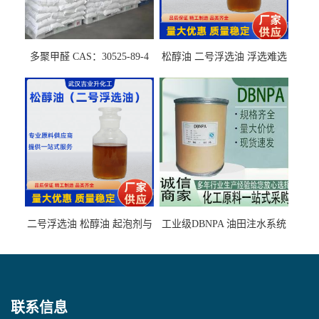
多聚甲醛 CAS：30525-89-4
松醇油 二号浮选油 浮选难选
的气肥煤、粉煤灰 选钼和选
石墨矿
二号浮选油 松醇油 起泡剂与
工业级DBNPA 油田注水系统
柴油捕收剂配合使用选煤剂
的防腐处理 液体/固体
联系信息