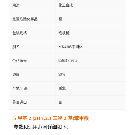
用途
化工合成
是否危险化学品
否
包装规格
纸板桶
别名
MK4305中间体
956317-36-5
CAS编号
99%
纯度
产地/厂商
湖北
是否进口
否
5-甲基-2-(2H-1,2,3-三唑-2-基)苯甲酸
参数和适用范围详细如下：