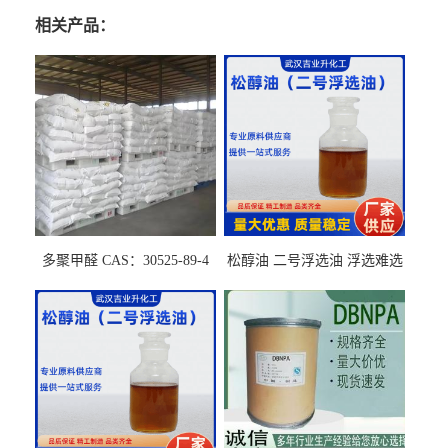
相关产品：
多聚甲醛 CAS：30525-89-4
松醇油 二号浮选油 浮选难选
的气肥煤、粉煤灰 选钼和选
石墨矿