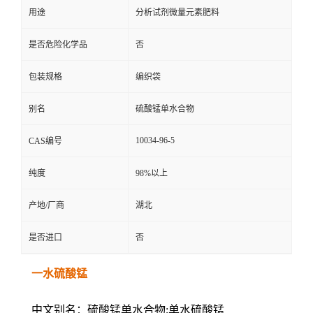
用途
分析试剂微量元素肥料
是否危险化学品
否
包装规格
编织袋
别名
硫酸锰单水合物
10034-96-5
CAS编号
纯度
98%以上
产地/厂商
湖北
是否进口
否
一水硫酸锰
中文别名：硫酸锰单水合物;单水硫酸锰