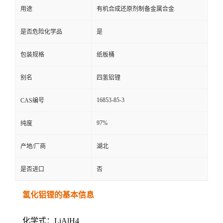
用途
有机合成还原剂制备金属合金
是否危险化学品
是
包装规格
纸板桶
别名
四氢铝锂
16853-85-3
CAS编号
97%
纯度
产地/厂商
湖北
是否进口
否
氢化铝锂的基本信息
化学式：LiAlH4