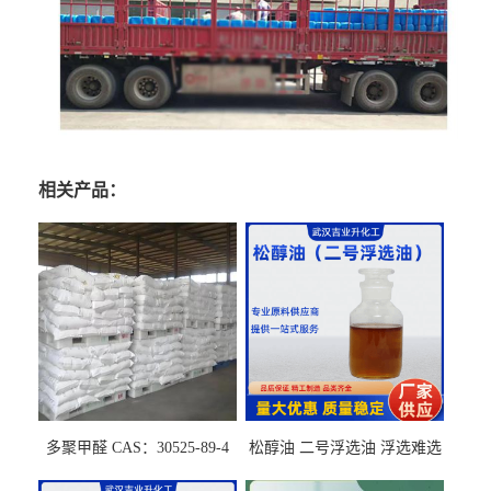
相关产品：
多聚甲醛 CAS：30525-89-4
松醇油 二号浮选油 浮选难选
的气肥煤、粉煤灰 选钼和选