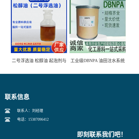
石墨矿
二号浮选油 松醇油 起泡剂与
工业级DBNPA 油田注水系统
柴油捕收剂配合使用选煤剂
的防腐处理 液体/固体
联系信息
联系人：刘经理
电话：15387096412
即刻联系我们吧！