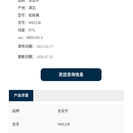
品牌：
吉业升
产地：
湖北
型号：
纸板桶
货号：
W01238
纯度：
97%
cas：
16853-85-3
发布日期：
2025-02-17
更新日期：
2026-07-31
发送咨询信息
产品详请
品牌
吉业升
W01238
货号