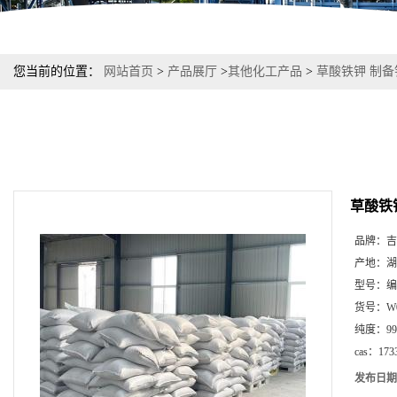
您当前的位置：
网站首页
>
产品展厅
>
其他化工产品
>
草酸铁钾 制备铁
草酸铁钾
品牌：
吉
产地：
湖
型号：
编
货号：
W
纯度：
9
cas：
173
发布日期