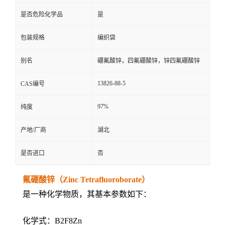
是否危险化学品
是
包装规格
编织袋
别名
硼氟酸锌，四氟硼酸锌，锌四氟硼酸锌
13826-88-5
CAS编号
97%
纯度
产地/厂商
湖北
是否进口
否
氟硼酸锌（Zinc Tetrafluoroborate）
是一种化学物质，其基本参数如下：
化学式：B2F8Zn