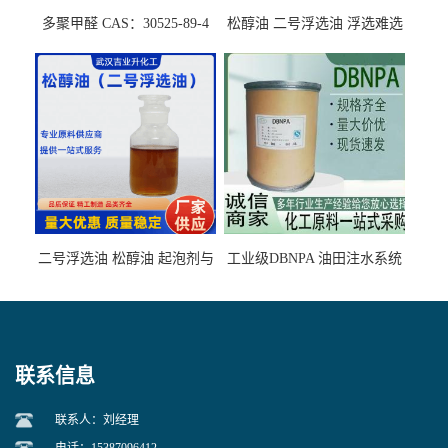
多聚甲醛 CAS：30525-89-4
松醇油 二号浮选油 浮选难选
的气肥煤、粉煤灰 选钼和选
石墨矿
二号浮选油 松醇油 起泡剂与
工业级DBNPA 油田注水系统
柴油捕收剂配合使用选煤剂
的防腐处理 液体/固体
联系信息
联系人：刘经理
电话：15387096412