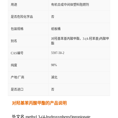
用途
有机合成中间体塑料阻燃剂
是否危险化学品
否
包装规格
纸板桶
对羟基苯基丙酸甲酯，3-(4-羟苯基)丙酸甲
别名
酯
5597-50-2
CAS编号
98%
纯度
产地/厂商
湖北
是否进口
否
对羟基苯丙酸甲酯的产品说明
外文名 methyl 3-(4-hydroxyphenyl)propionate