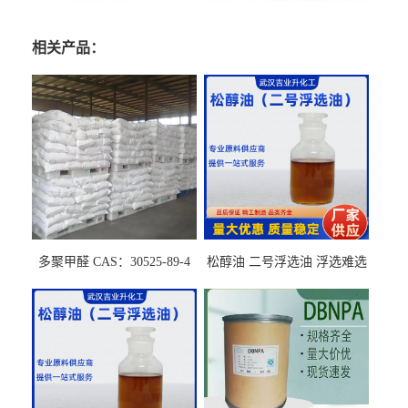
相关产品：
多聚甲醛 CAS：30525-89-4
松醇油 二号浮选油 浮选难选
的气肥煤、粉煤灰 选钼和选
石墨矿