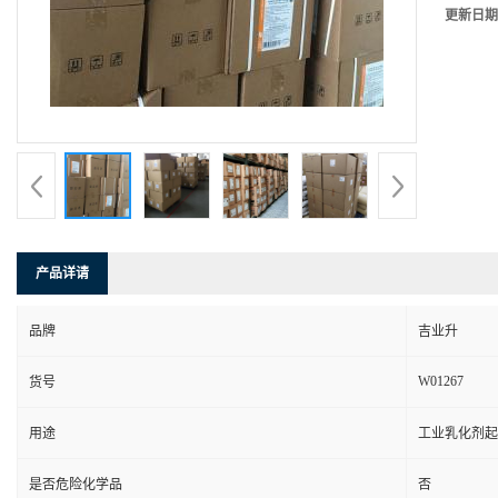
更新日期
产品详请
品牌
吉业升
W01267
货号
用途
工业乳化剂起
是否危险化学品
否