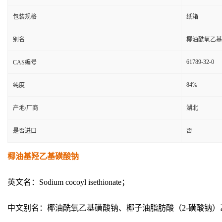
包装规格
纸箱
别名
椰油酰氧乙基
61789-32-0
CAS编号
84%
纯度
产地/厂商
湖北
是否进口
否
椰油基羟乙基磺酸钠
英文名：Sodium cocoyl isethionate；
中文别名：椰油酰氧乙基磺酸钠、椰子油脂肪酸（2-磺酸钠）