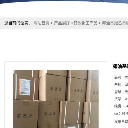
您当前的位置：
网站首页
>
产品展厅
>
其他化工产品
>
椰油基羟乙基磺酸
椰油基羟
品牌：
吉
产地：
湖
型号：
纸
货号：
W
纯度：
8
cas：
617
发布日期