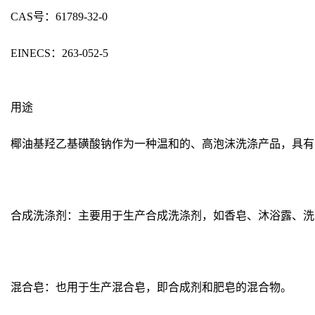
CAS号：61789-32-0
EINECS：263-052-5
用途
椰油基羟乙基磺酸钠作为一种温和的、高泡沫洗涤产品，具有
合成洗涤剂：主要用于生产合成洗涤剂，如香皂、沐浴露、洗
混合皂：也用于生产混合皂，即合成剂和肥皂的混合物。