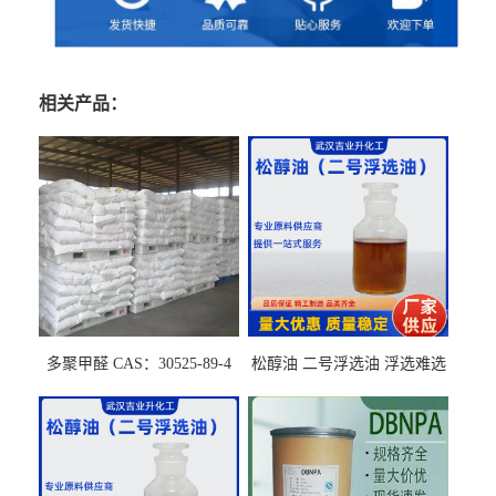
相关产品：
多聚甲醛 CAS：30525-89-4
松醇油 二号浮选油 浮选难选
的气肥煤、粉煤灰 选钼和选
石墨矿