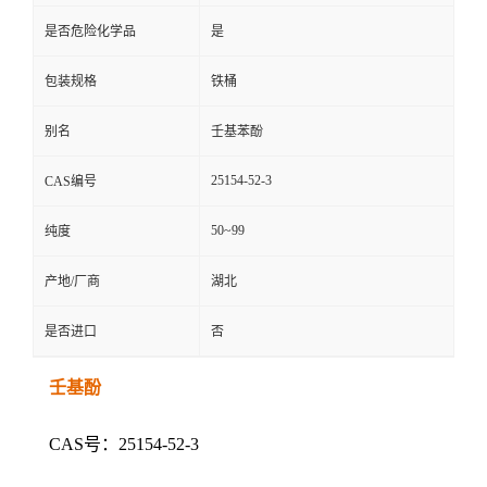
是否危险化学品
是
包装规格
铁桶
别名
壬基苯酚
25154-52-3
CAS编号
50~99
纯度
产地/厂商
湖北
是否进口
否
壬基酚
CAS号：25154-52-3