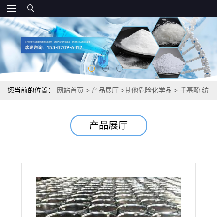
您当前的位置：
网站首页
>
产品展厅
>
其他危险化学品
>
壬基酚 纺
织印染洗涤造纸 25154-52-3
产品展厅