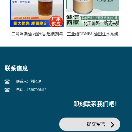
二号浮选油 松醇油 起泡剂与
工业级DBNPA 油田注水系统
柴油捕收剂配合使用选煤剂
的防腐处理 液体/固体
联系信息
联系人：刘经理
电话：15387096412
即刻联系我们吧！
提交留言