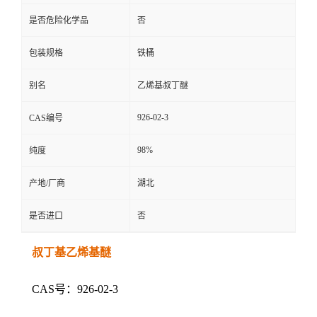
是否危险化学品
否
包装规格
铁桶
别名
乙烯基叔丁醚
926-02-3
CAS编号
98%
纯度
产地/厂商
湖北
是否进口
否
叔丁基乙烯基醚
CAS号：926-02-3