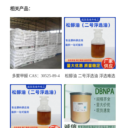
相关产品：
多聚甲醛 CAS：30525-89-4
松醇油 二号浮选油 浮选难选
的气肥煤、粉煤灰 选钼和选
石墨矿