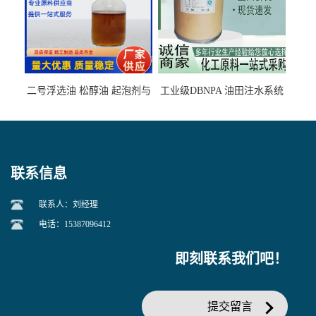
二号浮选油 松醇油 起泡剂与
工业级DBNPA 油田注水系统
柴油捕收剂配合使用选煤剂
的防腐处理 液体/固体
联系信息
联系人：刘经理
电话：15387096412
即刻联系我们吧！
提交留言