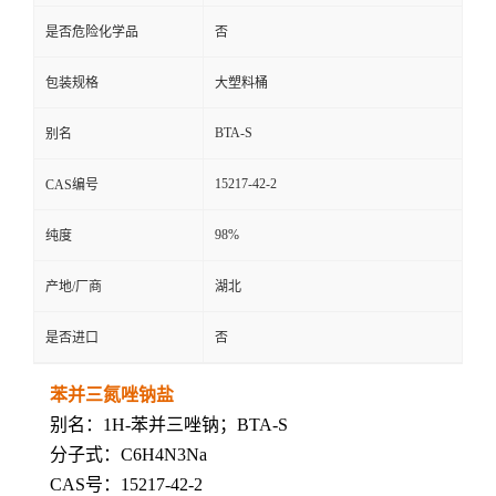
是否危险化学品
否
包装规格
大塑料桶
BTA-S
别名
15217-42-2
CAS编号
98%
纯度
产地/厂商
湖北
是否进口
否
苯并三氮唑钠盐
别名：1H-苯并三唑钠；BTA-S
分子式：C6H4N3Na
CAS号：15217-42-2