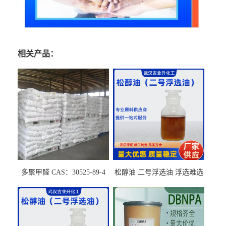
相关产品：
多聚甲醛 CAS：30525-89-4
松醇油 二号浮选油 浮选难选
的气肥煤、粉煤灰 选钼和选
石墨矿