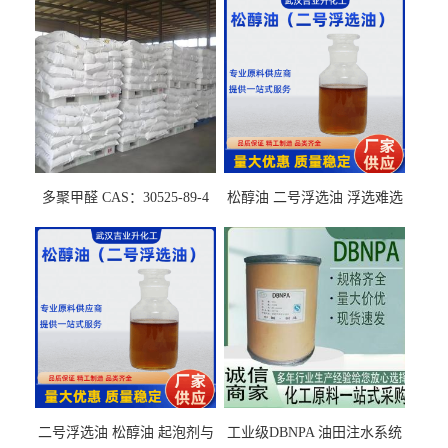
多聚甲醛 CAS：30525-89-4
松醇油 二号浮选油 浮选难选
的气肥煤、粉煤灰 选钼和选
石墨矿
二号浮选油 松醇油 起泡剂与
工业级DBNPA 油田注水系统