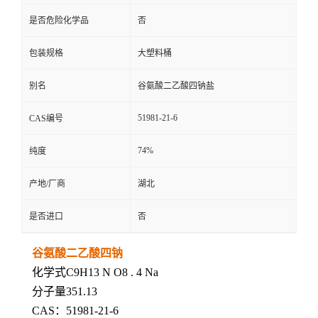
是否危险化学品
否
包装规格
大塑料桶
别名
谷氨酸二乙酸四钠盐
51981-21-6
CAS编号
74%
纯度
产地/厂商
湖北
是否进口
否
谷氨酸二乙酸四钠
化学式C9H13 N O8 . 4 Na
分子量351.13
CAS：51981-21-6