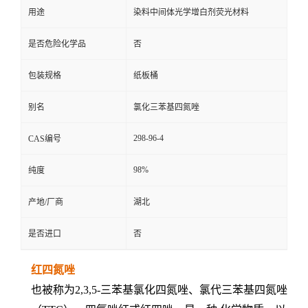
用途
染料中间体光学增白剂荧光材料
是否危险化学品
否
包装规格
纸板桶
别名
氯化三苯基四氮唑
298-96-4
CAS编号
98%
纯度
产地/厂商
湖北
是否进口
否
红四氮唑
也被称为2,3,5-三苯基氯化四氮唑、氯代三苯基四氮唑