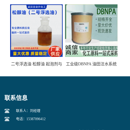
的气肥煤、粉煤灰 选钼和选
石墨矿
二号浮选油 松醇油 起泡剂与
工业级DBNPA 油田注水系统
柴油捕收剂配合使用选煤剂
的防腐处理 液体/固体
联系信息
联系人：刘经理
电话：15387096412