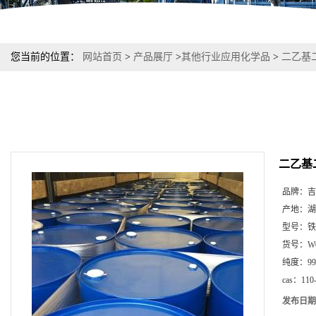
您当前的位置：
网站首页
>
产品展厅
>
其他行业应用化学品
>
二乙基二硫
二乙基二
品牌：
吉
产地：
湖
型号：
铁
货号：
W
纯度：
9
cas：
110
发布日期