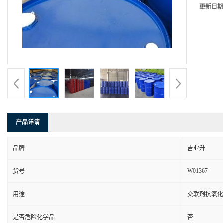
更新日期
产品详请
品牌
吉业升
W01367
货号
用途
交联剂抗氧化
是否危险化学品
否