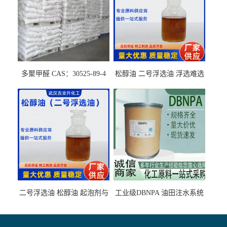
多聚甲醛 CAS：30525-89-4
松醇油 二号浮选油 浮选难选
的气肥煤、粉煤灰 选钼和选
石墨矿
二号浮选油 松醇油 起泡剂与
工业级DBNPA 油田注水系统
柴油捕收剂配合使用选煤剂
的防腐处理 液体/固体