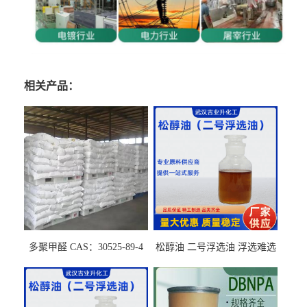
相关产品：
多聚甲醛 CAS：30525-89-4
松醇油 二号浮选油 浮选难选
的气肥煤、粉煤灰 选钼和选
石墨矿