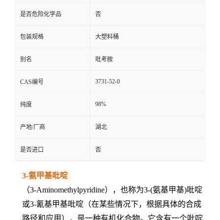
是否危险化学品
否
包装规格
大塑料桶
别名
吡考胺
3731-52-0
CAS编号
98%
纯度
产地/厂商
湖北
是否进口
否
3-氨甲基吡啶
（3-Aminomethylpyridine），也称为3-(氨基甲基)吡啶
或3-氰基甲基吡啶（在某些情况下，根据具体的合成
路径和应用），是一种有机化合物。它含有一个吡啶