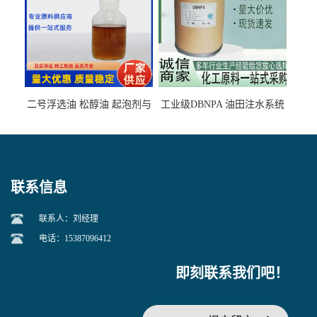
二号浮选油 松醇油 起泡剂与
工业级DBNPA 油田注水系统
柴油捕收剂配合使用选煤剂
的防腐处理 液体/固体
联系信息
联系人：刘经理
电话：15387096412
即刻联系我们吧！