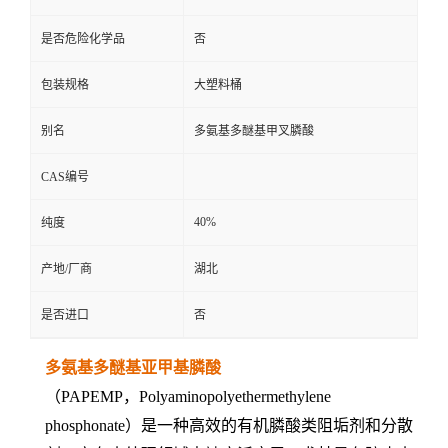
是否危险化学品
否
包装规格
大塑料桶
别名
多氨基多醚基甲叉膦酸
CAS编号
40%
纯度
产地/厂商
湖北
是否进口
否
多氨基多醚基亚甲基膦酸
（PAPEMP，Polyaminopolyethermethylene
phosphonate）是一种高效的有机膦酸类阻垢剂和分散