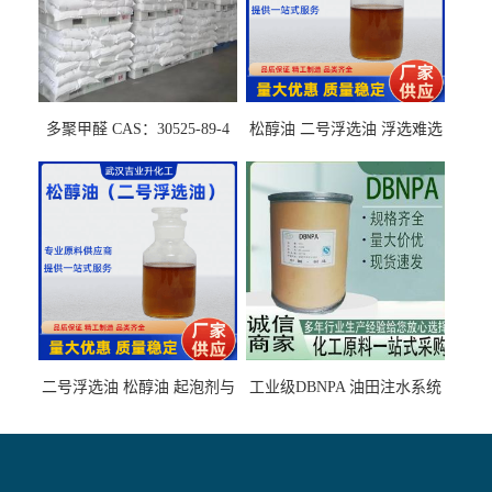
多聚甲醛 CAS：30525-89-4
松醇油 二号浮选油 浮选难选
的气肥煤、粉煤灰 选钼和选
石墨矿
二号浮选油 松醇油 起泡剂与
工业级DBNPA 油田注水系统
柴油捕收剂配合使用选煤剂
的防腐处理 液体/固体