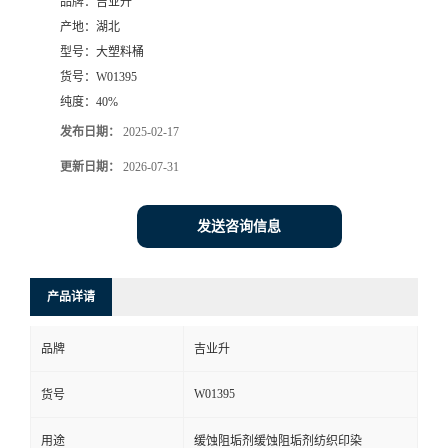
品牌：
吉业升
产地：
湖北
型号：
大塑料桶
货号：
W01395
纯度：
40%
发布日期：
2025-02-17
更新日期：
2026-07-31
发送咨询信息
产品详请
品牌
吉业升
W01395
货号
用途
缓蚀阻垢剂缓蚀阻垢剂纺织印染