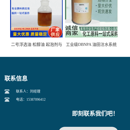
二号浮选油 松醇油 起泡剂与
工业级DBNPA 油田注水系统
柴油捕收剂配合使用选煤剂
的防腐处理 液体/固体
联系信息
联系人：刘经理
电话：15387096412
即刻联系我们吧！