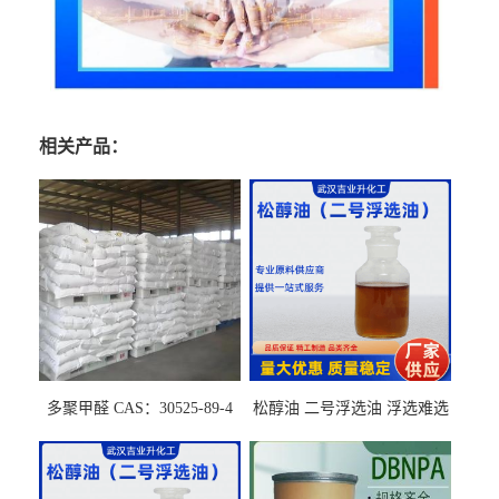
相关产品：
多聚甲醛 CAS：30525-89-4
松醇油 二号浮选油 浮选难选
的气肥煤、粉煤灰 选钼和选
石墨矿