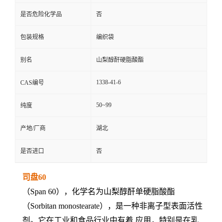
是否危险化学品
否
包装规格
编织袋
别名
山梨醇酐硬脂酸酯
1338-41-6
CAS编号
50~99
纯度
产地/厂商
湖北
是否进口
否
司盘60
（Span 60），化学名为山梨醇酐单硬脂酸酯
（Sorbitan monostearate），是一种非离子型表面活性
剂。它在工业和食品行业中有着 应用，特别是在乳