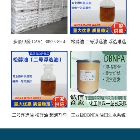
多聚甲醛 CAS：30525-89-4
松醇油 二号浮选油 浮选难选
的气肥煤、粉煤灰 选钼和选
石墨矿
二号浮选油 松醇油 起泡剂与
工业级DBNPA 油田注水系统
柴油捕收剂配合使用选煤剂
的防腐处理 液体/固体