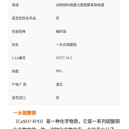
用途
动物饲料微量元素肥鞣革铜电镀
是否危险化学品
否
包装规格
编织袋
别名
一水合硫酸铜
10257-54-2
CAS编号
98%
纯度
产地/厂商
湖北
是否进口
否
一水硫酸铜
（CuSO?·H?O）是一种化学物质，它是一系列硫酸铜