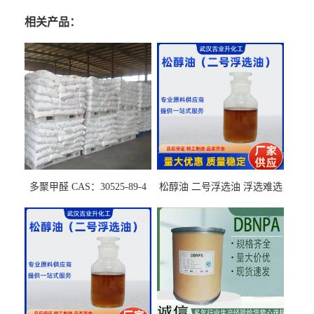
相关产品：
多聚甲醛 CAS：30525-89-4
松醇油 二号浮选油 浮选难选
的气肥煤、粉煤灰 选钼和选
石墨矿