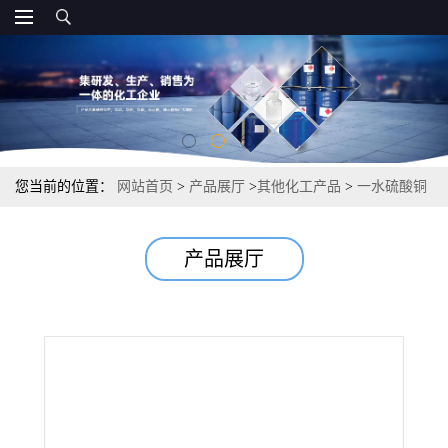
您当前的位置：
网站首页
>
产品展厅
>
其他化工产品
>
一水硫酸铜
动物饲料微量元素肥鞣革铜电镀 98% 10257-54-2
产品展厅