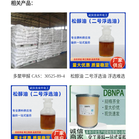
相关产品：
多聚甲醛 CAS：30525-89-4
松醇油 二号浮选油 浮选难选
的气肥煤、粉煤灰 选钼和选
石墨矿