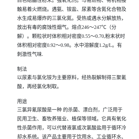
白色结晶性粉末。强氧化剂。与易燃物、有机物接
触易着火燃烧。遇氨、铵盐、尿素等含氮化合物及
水生成易爆炸的三氯化氮。受热或遇水分解放热，
放出有毒的腐蚀性烟气。熔点246～247℃（分
解）。颗粒状时体积相对密度0.55～0.70,粉末状时
体积相对密度0.92～0.98。水中溶解度1.2g/L。有
刺激性气味.
制法
以尿素与氯化铵为主要原料，经热裂解制得三聚氰
酸，再经氯化制取。
用途
三氯异氰尿酸是一种 的杀菌、漂白剂，广泛用于
民用卫生、畜牧养殖业、植保等领域。它具有氧化
性杀菌作用，可以代替液氯或次氯酸盐用于循环冷
却水系统。该产品主要用于饮用水、工业循环水、