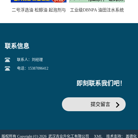
二号浮选油 松醇油 起泡剂与
工业级DBNPA 油田注水系统
柴油捕收剂配合使用选煤剂
的防腐处理 液体/固体
联系信息
联系人：刘经理
电话：15387096412
即刻联系我们吧！
提交留言
版权所有 Copyright (©) 2026
武汉吉业升化工有限公司
XML
技术支持：
盖德化