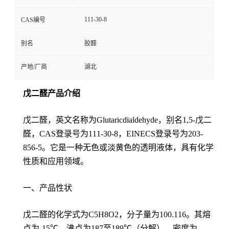
111-30-8
CAS编号
别名
胶醛
产地/厂商
湖北
戊二醛产品介绍
戊二醛，英文名称为Glutaricdialdehyde，别名1,5-戊二
醛，CAS登录号为111-30-8，EINECS登录号为203-
856-5。它是一种无色或淡黄色的透明液体，具有化学
性质和应用领域。
一、产品性状
戊二醛的化学式为C5H8O2，分子量为100.116。其熔
点为-15℃，沸点为187至189℃（分解）。密度为