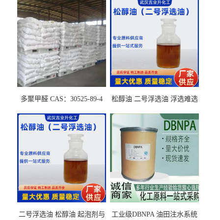
多聚甲醛 CAS：30525-89-4
松醇油 二号浮选油 浮选难选
的气肥煤、粉煤灰 选钼和选
石墨矿
二号浮选油 松醇油 起泡剂与
工业级DBNPA 油田注水系统