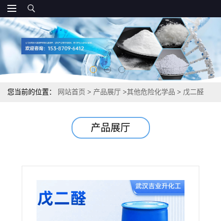
您当前的位置：
网站首页
>
产品展厅
>
其他危险化学品
>
戊二醛
50% 木材防腐鞣革剂胶粘剂 111-30-8 的拷贝
产品展厅