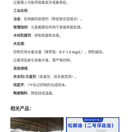
过量摄入可能导致氟斑牙或氟骨症。
工业应用
：
冶金
：铝电解的助熔剂（降低氧化铝熔点）。
玻璃蚀刻
：与氢氟酸协同用于玻璃表面处理。
木材防腐剂
：抑制真菌和虫害。
水处理
：
控制饮用水氟含量（推荐值：
0.7-1.2 mg/L
），预防龋齿。
过量添加易引发氟中毒，需严格控制。
其他领域
：
杀虫剂/灭鼠剂
（高毒性，现多被禁用）。
核医学
：1?F标记药物的合成前体。
陶瓷釉料
：降低烧成温度。
相关产品：