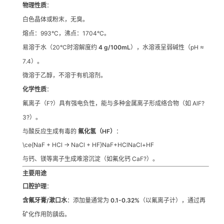
物理性质
：
白色晶体或粉末，无臭。
熔点：993°C，沸点：1704°C。
易溶于水（20°C时溶解度约
4 g/100mL
），水溶液呈弱碱性（pH ≈
7.4）。
微溶于乙醇，不溶于有机溶剂。
化学性质
：
氟离子（F?）具有强电负性，能与多种金属离子形成络合物（如 AlF?
3?）。
与酸反应生成有毒的
氟化氢（HF）
：
\ce{NaF + HCl -> NaCl + HF}
NaF
+
HCl
NaCl
+
HF
与钙、镁等离子生成难溶沉淀（如氟化钙 CaF?）。
主要用途
口腔护理
：
含氟牙膏/漱口水
：添加量通常为
0.1-0.32%
（以氟离子计），通过再
矿化作用防龋齿。