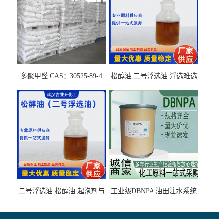
多聚甲醛 CAS：30525-89-4
松醇油 二号浮选油 浮选难选
的气肥煤、粉煤灰 选钼和选
石墨矿
二号浮选油 松醇油 起泡剂与
工业级DBNPA 油田注水系统
柴油捕收剂配合使用选煤剂
的防腐处理 液体/固体