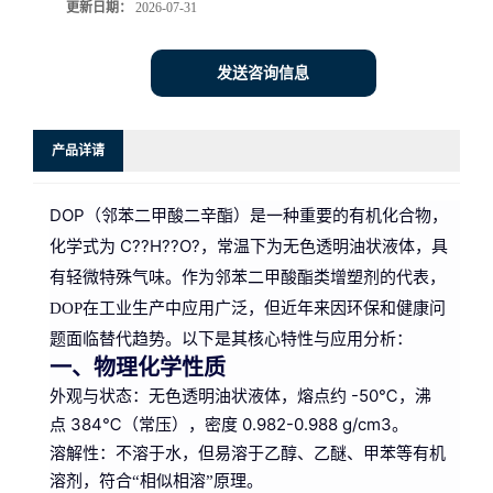
更新日期：
2026-07-31
发送咨询信息
产品详请
DOP（邻苯二甲酸二辛酯）
是一种重要的有机化合物，
C??H??O?
化学式为
，常温下为无色透明油状液体，具
有轻微特殊气味。作为邻苯二甲酸酯类增塑剂的代表，
DOP在工业生产中应用广泛，但近年来因环保和健康问
题面临替代趋势。以下是其核心特性与应用分析：
一、物理化学性质
外观与状态
-50℃
：无色透明油状液体，熔点约
，沸
384℃（常压）
0.982-0.988 g/cm3
点
，密度
。
溶解性
：不溶于水，但易溶于乙醇、乙醚、甲苯等有机
溶剂，符合“相似相溶”原理。