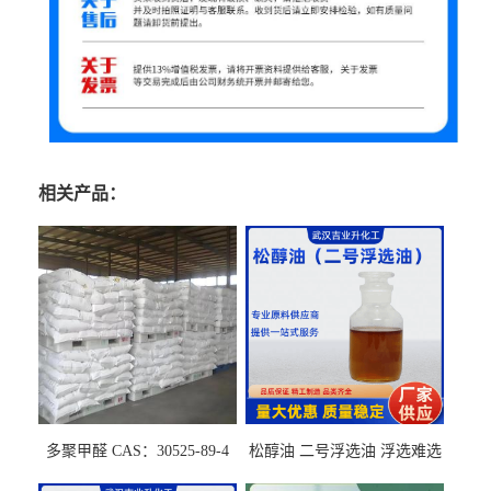
相关产品：
多聚甲醛 CAS：30525-89-4
松醇油 二号浮选油 浮选难选
的气肥煤、粉煤灰 选钼和选