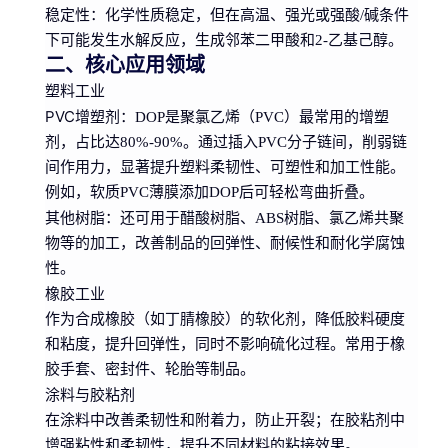
稳定性
：化学性质稳定，但在高温、强光或强酸/碱条件
下可能发生水解反应，生成邻苯二甲酸和2-乙基己醇。
二、核心应用领域
塑料工业
PVC增塑剂
：DOP是聚氯乙烯（PVC）最常用的增塑
剂，占比达80%-90%。通过插入PVC分子链间，削弱链
间作用力，显著提升塑料柔韧性、可塑性和加工性能。
例如，软质PVC薄膜添加DOP后可轻松弯曲折叠。
其他树脂
：还可用于醋酸树脂、ABS树脂、氯乙烯共聚
物等的加工，改善制品的回弹性、耐候性和耐化学腐蚀
性。
橡胶工业
作为合成橡胶（如丁腈橡胶）的软化剂，降低胶料硬度
和粘度，提升回弹性，同时不影响硫化过程。常用于橡
胶手套、密封件、轮胎等制品。
涂料与胶粘剂
在涂料中改善柔韧性和附着力，防止开裂；在胶粘剂中
增强粘性和柔韧性，提升不同材料的粘接效果。