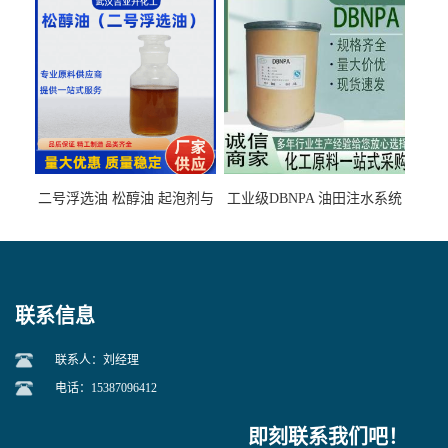
石墨矿
二号浮选油 松醇油 起泡剂与
工业级DBNPA 油田注水系统
柴油捕收剂配合使用选煤剂
的防腐处理 液体/固体
联系信息
联系人：刘经理
电话：15387096412
即刻联系我们吧！