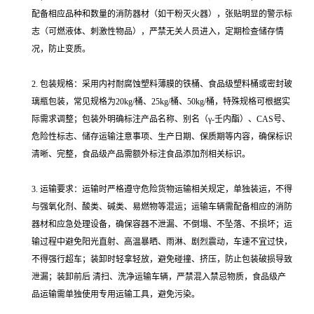
配备相应品种和数量的消防器材（如干粉灭火器），张贴明显的警示标
志（可燃液体、刺激性物品），严禁无关人员进入，定期检查储存情
况，防止变质。
2. 包装规格：采用内衬耐腐蚀塑料薄膜的铁桶、食品级塑料桶或密封玻
璃瓶包装，常见规格为20kg/桶、25kg/桶、50kg/桶，特殊规格可根据实
际需求调整；包装外明确标注产品名称、别名（γ-壬内酯）、CAS号、
危险性标志、储存运输注意事项、生产日期、保质期等内容，确保标识
清晰、完整，食品级产品需额外标注食品添加剂相关标识。
3. 运输要求：运输时严格遵守危险货物运输相关规定，单独装运，不得
与强氧化剂、酸类、碱类、易燃物等混运；运输车辆需配备相应的消防
器材和应急处理设备，确保容器不泄漏、不倒塌、不坠落、不损坏；运
输过程中避免阳光直射、高温暴晒、雨淋、剧烈震动，车速不宜过快，
不得强行超车；装卸时轻拿轻放，避免碰撞、挤压，防止包装破损导致
泄漏；装卸前后 清扫、洗净运输车辆，严禁混入禁忌物质，食品级产
品运输需单独使用专用运输工具，避免污染。