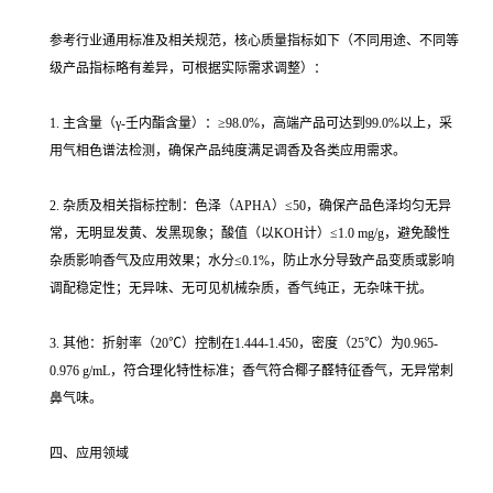
参考行业通用标准及相关规范，核心质量指标如下（不同用途、不同等
级产品指标略有差异，可根据实际需求调整）：
1. 主含量（γ-壬内酯含量）：≥98.0%，高端产品可达到99.0%以上，采
用气相色谱法检测，确保产品纯度满足调香及各类应用需求。
2. 杂质及相关指标控制：色泽（APHA）≤50，确保产品色泽均匀无异
常，无明显发黄、发黑现象；酸值（以KOH计）≤1.0 mg/g，避免酸性
杂质影响香气及应用效果；水分≤0.1%，防止水分导致产品变质或影响
调配稳定性；无异味、无可见机械杂质，香气纯正，无杂味干扰。
3. 其他：折射率（20℃）控制在1.444-1.450，密度（25℃）为0.965-
0.976 g/mL，符合理化特性标准；香气符合椰子醛特征香气，无异常刺
鼻气味。
四、应用领域