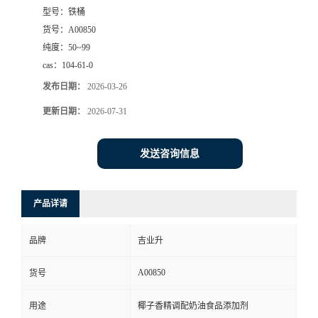
型号：
铁桶
货号：
A00850
纯度：
50~99
cas：
104-61-0
发布日期：
2026-03-26
更新日期：
2026-07-31
发送咨询信息
产品详请
品牌
吉业升
A00850
货号
用途
椰子香精调配奶油食品添加剂