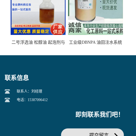
二号浮选油 松醇油 起泡剂与
工业级DBNPA 油田注水系统
柴油捕收剂配合使用选煤剂
的防腐处理 液体/固体
联系信息
联系人：刘经理
电话：15387096412
即刻联系我们吧！
提交留言