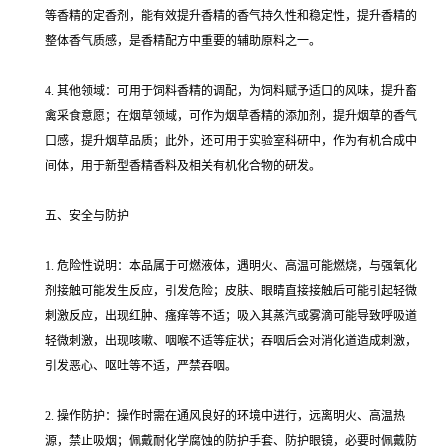
等香精的定香剂，能有效提升香精的香气持久性和稳定性，提升香精的
整体香气质感，是香精配方中重要的辅助原料之一。
4. 其他领域：可用于饲料香精的调配，为饲料赋予适口的风味，提升畜
禽采食意愿；在烟草领域，可作为烟草香精的添加剂，提升烟草的香气
口感，提升烟草品质；此外，还可用于实验室科研中，作为有机合成中
间体，用于新型香精香料及相关有机化合物的研发。
五、安全与防护
1. 危险性说明：本品属于可燃液体，遇明火、高温可能燃烧，与强氧化
剂接触可能发生反应，引发危险；皮肤、眼睛直接接触后可能引起轻微
刺激反应，出现红肿、瘙痒等不适；吸入其蒸汽或雾滴可能导致呼吸道
轻微刺激，出现咳嗽、咽喉不适等症状；吞咽后会对消化道造成刺激，
引发恶心、呕吐等不适，严禁吞咽。
2. 操作防护：操作时需在通风良好的环境中进行，远离明火、高温热
源，禁止吸烟；佩戴耐化学腐蚀的防护手套、防护眼镜，必要时佩戴防