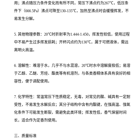
用；沸点随压力条件变化而有所不同，常压下沸点约为267℃，低压条
件下（666.5Pa）沸点可降至130-135℃，加热至沸点时会缓慢挥发，不
易发生分解。
5. 其他物理参数：20℃时折射率为1.444-1.450，挥发性较低，使用过程
中不易产生过多挥发损耗；开杯闪点约为130℃，属于可燃液体，需远
离明火高温。
6. 溶解性：难溶于水，几乎不与水混溶，20℃时水中溶解度极低；易溶
于乙醇、乙醚、芳烃、酯类等有机溶剂，与各类香精体系具有良好的相
容性，便于调配使用。
7. 化学特性：常温常压下性质稳定，无毒，对常见的酸、碱具有一定耐
受性，不易发生水解反应；其分子结构中含有内酯键，在强高温、强氧
化条件下可能发生断裂，需避免此类环境；挥发性低，香气保留时间
长，适合作为定香剂使用。
三、质量标准