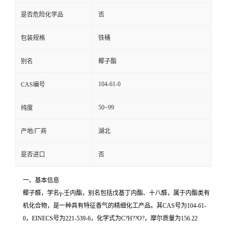
是否危险化学品
否
包装规格
铁桶
别名
椰子酯
104-61-0
CAS编号
50~99
纯度
产地/厂商
湖北
是否进口
否
一、基本信息
椰子醛，学名γ-壬内酯，别名包括戊基丁内酯、十八醛，属于内酯类有
机化合物，是一种具有特征香气的精细化工产品。其CAS号为104-61-
0，EINECS号为221-539-6，化学式为C?H??O?，摩尔质量为156.22