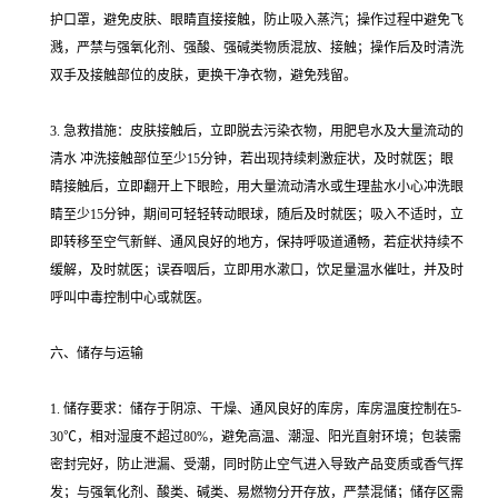
护口罩，避免皮肤、眼睛直接接触，防止吸入蒸汽；操作过程中避免飞
溅，严禁与强氧化剂、强酸、强碱类物质混放、接触；操作后及时清洗
双手及接触部位的皮肤，更换干净衣物，避免残留。
3. 急救措施：皮肤接触后，立即脱去污染衣物，用肥皂水及大量流动的
清水 冲洗接触部位至少15分钟，若出现持续刺激症状，及时就医；眼
睛接触后，立即翻开上下眼睑，用大量流动清水或生理盐水小心冲洗眼
睛至少15分钟，期间可轻轻转动眼球，随后及时就医；吸入不适时，立
即转移至空气新鲜、通风良好的地方，保持呼吸道通畅，若症状持续不
缓解，及时就医；误吞咽后，立即用水漱口，饮足量温水催吐，并及时
呼叫中毒控制中心或就医。
六、储存与运输
1. 储存要求：储存于阴凉、干燥、通风良好的库房，库房温度控制在5-
30℃，相对湿度不超过80%，避免高温、潮湿、阳光直射环境；包装需
密封完好，防止泄漏、受潮，同时防止空气进入导致产品变质或香气挥
发；与强氧化剂、酸类、碱类、易燃物分开存放，严禁混储；储存区需