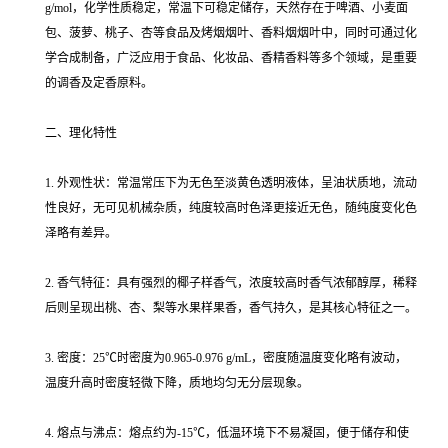
g/mol，化学性质稳定，常温下可稳定储存，天然存在于啤酒、小麦面
包、菠萝、桃子、杏等食品及烤烟烟叶、香料烟烟叶中，同时可通过化
学合成制备，广泛应用于食品、化妆品、香精香料等多个领域，是重要
的调香及定香原料。
二、理化特性
1. 外观性状：常温常压下为无色至淡黄色透明液体，呈油状质地，流动
性良好，无可见机械杂质，纯度较高时色泽更接近无色，随纯度变化色
泽略有差异。
2. 香气特征：具有强烈的椰子样香气，浓度较高时香气浓郁醇厚，稀释
后则呈现出桃、杏、梨等水果样果香，香气持久，是其核心特征之一。
3. 密度：25℃时密度为0.965-0.976 g/mL，密度随温度变化略有波动，
温度升高时密度轻微下降，质地均匀无分层现象。
4. 熔点与沸点：熔点约为-15℃，低温环境下不易凝固，便于储存和使