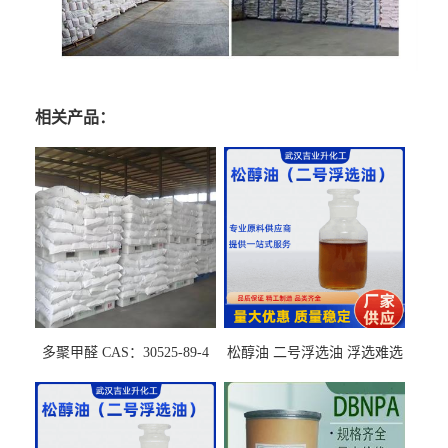
相关产品：
多聚甲醛 CAS：30525-89-4
松醇油 二号浮选油 浮选难选
的气肥煤、粉煤灰 选钼和选
石墨矿