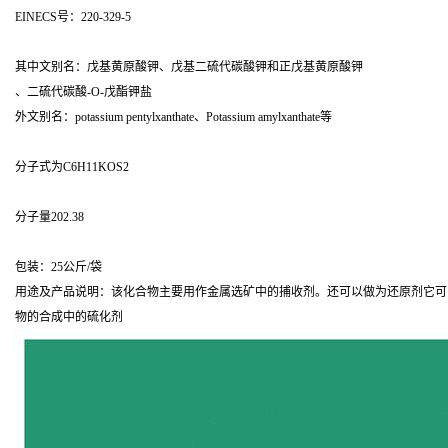
EINECS号：220-329-5
其中文别名：戊基黄原酸钾、戊基二硫代碳酸钾和正戊基黄原酸钾
、二硫代碳酸-O-戊酯钾盐
外文别名：potassium pentylxanthate、Potassium amylxanthate等
分子式为C6H11KOS2
分子量202.38
包装：25公斤/袋
用途及产品说明：该化合物主要用作金属选矿中的捕收剂。还可以做为还原剂它可
物的合成中的硫化剂