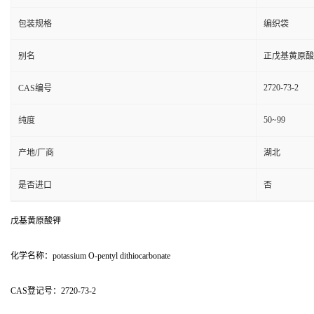
包装规格
编织袋
别名
正戊基黄原酸
2720-73-2
CAS编号
50~99
纯度
产地/厂商
湖北
是否进口
否
戊基黄原酸钾
化学名称：potassium O-pentyl dithiocarbonate
CAS登记号：2720-73-2