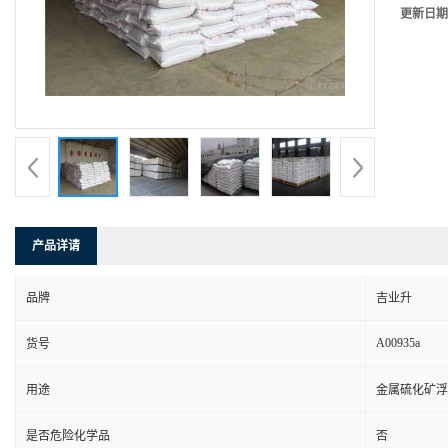
更新日期
产品详请
品牌
吉业升
A00935a
货号
用途
金属硫化矿浮
是否危险化学品
否