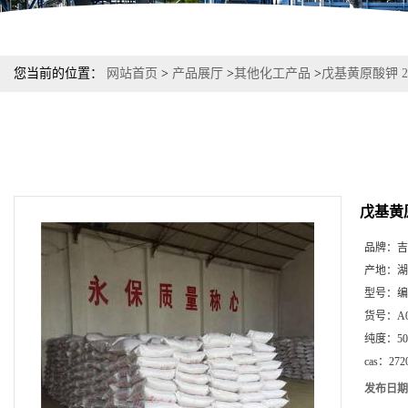
您当前的位置：
网站首页
>
产品展厅
>
其他化工产品
>
戊基黄原酸钾 27
戊基黄原
品牌：
吉
产地：
湖
型号：
编
货号：
A
纯度：
5
cas：
272
发布日期