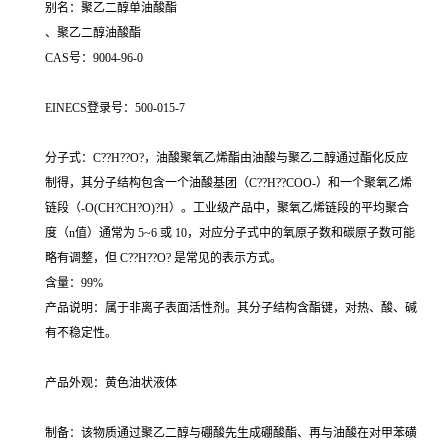
别名：聚乙二醇单油酸酯
、聚乙二醇油酸酯
CAS号：9004-96-0
EINECS登录号：500-015-7
分子式：C??H??O?，油酸聚氧乙烯酯由油酸与聚乙二醇通过酯化反应
制得，其分子结构包含一个油酸基团（C??H??COO-）和一个聚氧乙烯
链段（-O(CH?CH?O)?H）。工业级产品中，聚氧乙烯链段的平均聚合
度（n值）通常为 5~6 或 10，对应分子式中的氧原子数和碳原子数可能
略有调整，但 C??H??O? 是常见的表示方式。
含量：99%
产品说明：属于非离子表面活性剂。其分子结构含酯键，对热、酸、碱
有不稳定性。
产品外观：黄色油状液体
制备：该物质通过聚乙二醇与硼酸先生成硼酸酯、再与油酸在对甲苯磺