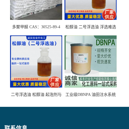
多聚甲醛 CAS：30525-89-4
松醇油 二号浮选油 浮选难选
的气肥煤、粉煤灰 选钼和选
石墨矿
二号浮选油 松醇油 起泡剂与
工业级DBNPA 油田注水系统
柴油捕收剂配合使用选煤剂
的防腐处理 液体/固体
联系信息