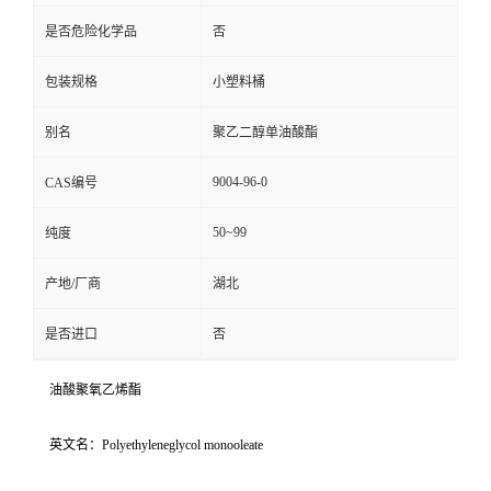
是否危险化学品
否
包装规格
小塑料桶
别名
聚乙二醇单油酸酯
9004-96-0
CAS编号
50~99
纯度
产地/厂商
湖北
是否进口
否
油酸聚氧乙烯酯
英文名：Polyethyleneglycol monooleate