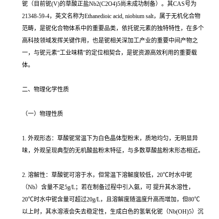
铌（目前铌(V)的草酸正盐Nb2(C2O4)5尚未成功制备）。其CAS号为
21348-59-4，英文名称为Ethanedioic acid, niobium salt，属于无机化合物
范畴，是铌化合物体系中的重要品类，依托铌元素的独特特性，在多个
高科技领域发挥关键作用，也是铌相关深加工产业的重要中间产物之
一，与铌元素“工业味精”的定位相契合，是铌资源高效利用的重要载
体。
二、物理化学性质
（一）物理性质
1. 外观形态：草酸铌常温下为白色晶体型粉末，质地均匀，无明显异
味，外观呈现典型的无机酸盐粉末特征，与多数草酸盐粉末形态相近。
2. 溶解性：草酸铌可溶于水，但常温下溶解度较低，20℃时水中铌
（Nb）含量不足5g/L；若在制备过程中引入氨，可 提升其水溶性，
20℃时水中铌含量可超过20g/L，且溶解度随温度升高而增加，但80℃
以上时，其水溶液会失去稳定性，生成白色的氢氧化铌（Nb(OH)5）沉