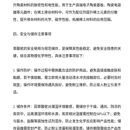
升陶瓷材料的致密性和电性能，用于生产高端电子陶瓷基板、陶瓷电容
器等元器件；在稀土掺杂材料中，可作为配位剂提升稀土元素的分散
性，提升掺杂材料的光学、磁学性能，拓展稀土材料的应用范围。
四、安全与储存注意事项
草酸铌的安全使用与规范储存，是保障其性能稳定、避免安全隐患的关
键，结合其物理化学特性，具体注意事项如下：
1. 操作防护：操作过程中需佩戴合适的防护用品，避免直接接触皮肤和
黏膜，若不慎接触，需立即用大量流动清水冲洗接触部位，必要时及时
就医；操作环境需保持通风良好，避免粉尘堆积，防止吸入粉尘引发不
适。
2. 储存条件：因草酸铌对潮湿环境敏感，需储存于干燥、通风、阴凉的
库房中，远离潮湿环境和水源，库房相对湿度需控制在60%以下；避免
与氨水、盐酸等腐蚀性试剂混存，防止发生化学反应影响产品性能；储
存容器需密封严密，防止粉尘泄漏和吸潮变质，储存期限需结合产品性