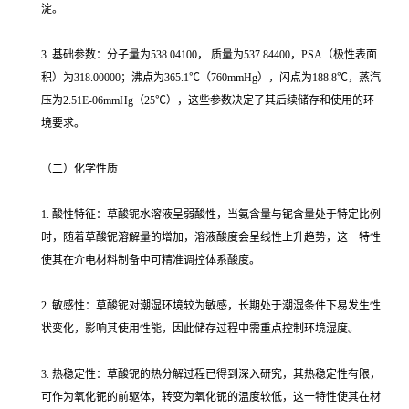
淀。
3. 基础参数：分子量为538.04100， 质量为537.84400，PSA（极性表面
积）为318.00000；沸点为365.1℃（760mmHg），闪点为188.8℃，蒸汽
压为2.51E-06mmHg（25℃），这些参数决定了其后续储存和使用的环
境要求。
（二）化学性质
1. 酸性特征：草酸铌水溶液呈弱酸性，当氨含量与铌含量处于特定比例
时，随着草酸铌溶解量的增加，溶液酸度会呈线性上升趋势，这一特性
使其在介电材料制备中可精准调控体系酸度。
2. 敏感性：草酸铌对潮湿环境较为敏感，长期处于潮湿条件下易发生性
状变化，影响其使用性能，因此储存过程中需重点控制环境湿度。
3. 热稳定性：草酸铌的热分解过程已得到深入研究，其热稳定性有限，
可作为氧化铌的前驱体，转变为氧化铌的温度较低，这一特性使其在材