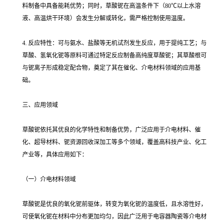
料制备中具备能耗优势；同时，草酸铌在高温条件下（80℃以上水溶
液、高温烘干环境）会发生分解或转化，需严格控制使用温度。
4. 反应特性：可与氨水、盐酸等无机试剂发生反应，用于提纯工艺；与
草酸、氢氧化铌等原料可通过特定反应制备高纯度草酸铌；其草酸根可
与铌离子形成稳定配合物，奠定了其在催化、介电材料领域的应用基
础。
三、应用领域
草酸铌依托其优良的化学特性和制备优势，广泛应用于介电材料、催
化、超导材料、铌资源回收深加工等多个领域，覆盖高科技产业、化工
产业等，具体应用如下：
（一）介电材料领域
草酸铌是优良的氧化铌前驱体，转变为氧化铌的温度低，且水溶性好，
可使氧化铌在材料中分布更加均匀，因此广泛用于电容器陶瓷等介电材