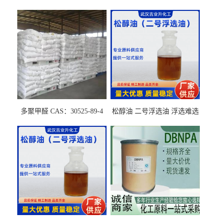
多聚甲醛 CAS：30525-89-4
松醇油 二号浮选油 浮选难选
的气肥煤、粉煤灰 选钼和选
石墨矿