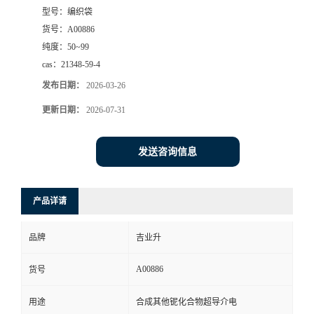
型号：
编织袋
货号：
A00886
纯度：
50~99
cas：
21348-59-4
发布日期：
2026-03-26
更新日期：
2026-07-31
发送咨询信息
产品详请
品牌
吉业升
A00886
货号
用途
合成其他铌化合物超导介电