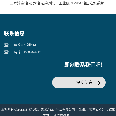
二号浮选油 松醇油 起泡剂与
工业级DBNPA 油田注水系统
柴油捕收剂配合使用选煤剂
的防腐处理 液体/固体
联系信息
联系人：刘经理
电话：15387096412
即刻联系我们吧！
提交留言
版权所有 Copyright (©) 2026
武汉吉业升化工有限公司
XML
技术支持：
盖德化
工网
食品商务网