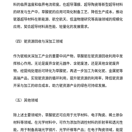
料的临界温度和临界电流密度。在超导薄膜、超导陶瓷等新型超导材料
的研发与生产中，草酸铌的应用可简化制备工艺、降低生产成本，推动
铌基超导材料在新能源、航空航天、低温物理研究等高端领域的规模化
应用，契合超导材料高性能、轻量化的发展需求。
（四）铌资源回收与深加工领域
作为铌相关深加工产业的重要中间产物，草酸铌在铌资源回收利用中发
挥核心作用。无论是废弃含铌元器件、含铌废渣，还是其他含铌废弃
物，经提纯处理后可转化为草酸铌，再进一步加工为氧化铌、金属铌等
高端产品，实现铌资源的循环利用，提升铌资源的利用率，降低铌资源
开采与加工的综合成本，助力铌资源产业的绿色可持续发展。
（五）其他领域
除上述主要领域外，草酸铌还可应用于光学材料、电子陶瓷、稀土掺杂
材料等领域。在光学材料中，可作为添加剂调控材料的折射率和透光性
能，用于制备高端光学镜片、光学纤维等产品；在电子陶瓷领域，能提