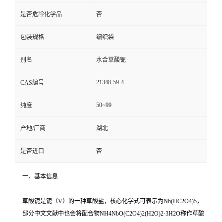
是否危险化学品
否
包装规格
编织袋
别名
水合草酸铌
21348-59-4
CAS编号
50~99
纯度
产地/厂商
湖北
是否进口
否
一、基本信息
草酸铌是铌（V）的一种草酸盐，核心化学式可表示为Nb(HC2O4)5，
部分中文文献中也会将配合物NH4NbO(C2O4)2(H2O)2·3H2O称作草酸