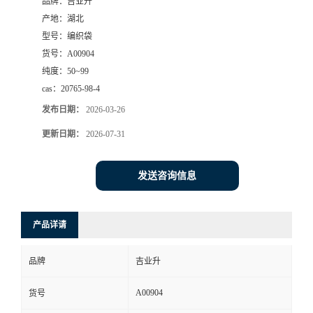
品牌：
吉业升
产地：
湖北
型号：
编织袋
货号：
A00904
纯度：
50~99
cas：
20765-98-4
发布日期：
2026-03-26
更新日期：
2026-07-31
发送咨询信息
产品详请
品牌
吉业升
A00904
货号