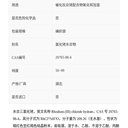
用途
催化反应铑配合物氧化和加氢
是否危险化学品
否
包装规格
编织袋
别名
氯化铑水合物
20765-98-4
CAS编号
50~99
纯度
产地/厂商
湖北
是否进口
否
水合三氯化铑，英文名称 Rhodium (III) chloride hydrate，CAS 号 20765-
98-4，其分子式为 RhCl??xH?O，分子量为 209.26（无水基），性状为
暗红色至红褐色结晶粉末，易吸潮，溶于水、乙醇，不溶于乙醚、丙酮