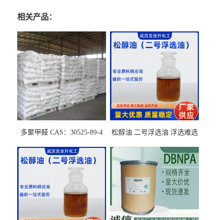
相关产品：
多聚甲醛 CAS：30525-89-4
松醇油 二号浮选油 浮选难选
的气肥煤、粉煤灰 选钼和选
石墨矿