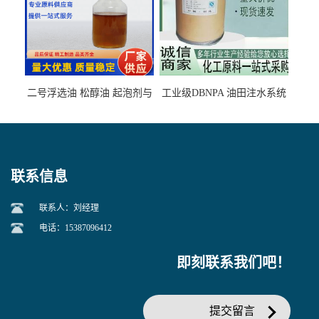
二号浮选油 松醇油 起泡剂与
工业级DBNPA 油田注水系统
柴油捕收剂配合使用选煤剂
的防腐处理 液体/固体
联系信息
联系人：刘经理
电话：15387096412
即刻联系我们吧！
提交留言