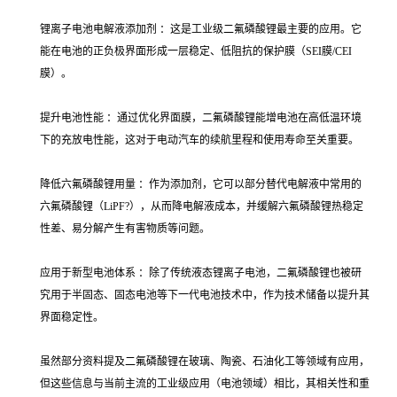
锂离子电池电解液添加剂 ：这是工业级二氟磷酸锂最主要的应用。它
能在电池的正负极界面形成一层稳定、低阻抗的保护膜（SEI膜/CEI
膜）。
提升电池性能 ：通过优化界面膜，二氟磷酸锂能增电池在高低温环境
下的充放电性能，这对于电动汽车的续航里程和使用寿命至关重要。
降低六氟磷酸锂用量 ：作为添加剂，它可以部分替代电解液中常用的
六氟磷酸锂（LiPF?），从而降电解液成本，并缓解六氟磷酸锂热稳定
性差、易分解产生有害物质等问题。
应用于新型电池体系 ：除了传统液态锂离子电池，二氟磷酸锂也被研
究用于半固态、固态电池等下一代电池技术中，作为技术储备以提升其
界面稳定性。
虽然部分资料提及二氟磷酸锂在玻璃、陶瓷、石油化工等领域有应用，
但这些信息与当前主流的工业级应用（电池领域）相比，其相关性和重