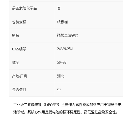
是否危险化学品
否
包装规格
纸板桶
别名
磷酸二氟锂盐
24389-25-1
CAS编号
50~99
纯度
产地/厂商
湖北
是否进口
否
工业级二氟磷酸锂（LiPO?F?）主要作为高性能添加剂应用于锂离子电
池领域，其核心作用是提电池的循环稳定性、高低温性能及安全性。