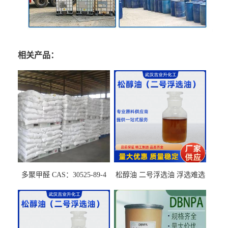
相关产品：
多聚甲醛 CAS：30525-89-4
松醇油 二号浮选油 浮选难选
的气肥煤、粉煤灰 选钼和选
石墨矿