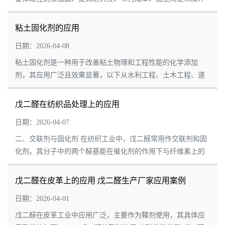
保节能等方面，以下是对其具体应用的详细分析： 一、防渗加
固 应用原理：粘土...
粘土固化剂的应用
日期：2026-04-08
粘土固化剂是一种用于改善粘土物理和工程性能的化学添加
剂，其应用广泛且效果显著，以下从水利工程、土木工程、道
路建设、地基处理、环境工程、工业生产等多个领域展开介
绍： 水利工程 防渗加固...
戊二醛在纺织品处理上的应用
日期：2026-04-07
二、交联剂与固化剂 在纺织工业中，戊二醛常用作交联剂和固
化剂。其分子中的两个醛基能在催化剂的作用下与纤维素上的
羟基发生羟醛缩合反应，生成半缩醛，从而提高棉织物的抗皱
性能、弹性模量、耐磨性及手感...
戊二醛在皮革上的应用 戊二醛生产厂家应用案例
日期：2026-04-01
戊二醛在皮革工业中应用广泛，主要作为鞣剂使用，其具体应