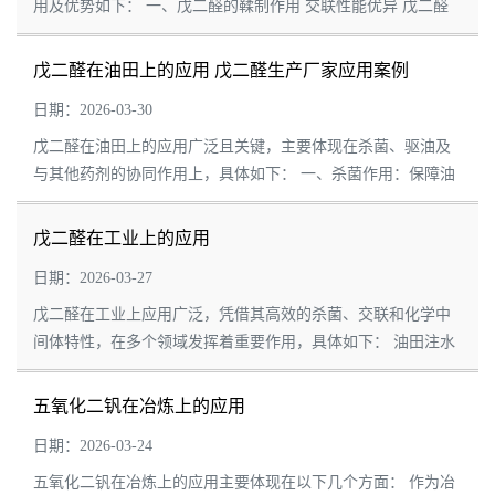
用及优势如下： 一、戊二醛的鞣制作用 交联性能优异 戊二醛
分子中含有两个醛基，能与皮革中的胶原蛋白质发生交联反
应，形成稳定的...
戊二醛在油田上的应用 戊二醛生产厂家应用案例
日期：2026-03-30
戊二醛在油田上的应用广泛且关键，主要体现在杀菌、驱油及
与其他药剂的协同作用上，具体如下： 一、杀菌作用：保障油
田系统稳定运行 高效杀灭微生物 戊二醛是一种非氧化性广谱杀
菌剂，对硫...
戊二醛在工业上的应用
日期：2026-03-27
戊二醛在工业上应用广泛，凭借其高效的杀菌、交联和化学中
间体特性，在多个领域发挥着重要作用，具体如下： 油田注水
与管道处理 戊二醛作为油田注水杀菌剂，能有效杀灭水中的硫
酸盐还原菌等微生...
五氧化二钒在冶炼上的应用
日期：2026-03-24
五氧化二钒在冶炼上的应用主要体现在以下几个方面： 作为冶