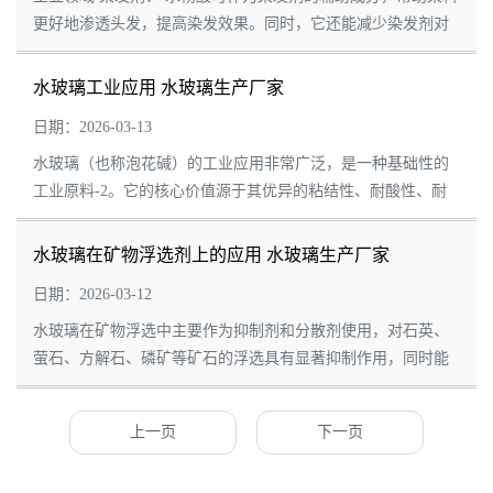
更好地渗透头发，提高染发效果。同时，它还能减少染发剂对
头皮的刺激和损伤。 橡胶工业： ...
水玻璃工业应用 水玻璃生产厂家
日期：2026-03-13
水玻璃（也称泡花碱）的工业应用非常广泛，是一种基础性的
工业原料-2。它的核心价值源于其优异的粘结性、耐酸性、耐
热性，以及作为多种硅化合物（如白炭黑、硅胶、分子筛）的
基本原料-1-4-8。 下表汇总了它...
水玻璃在矿物浮选剂上的应用 水玻璃生产厂家
日期：2026-03-12
水玻璃在矿物浮选中主要作为抑制剂和分散剂使用，对石英、
萤石、方解石、磷矿等矿石的浮选具有显著抑制作用，同时能
改善矿浆分散状态，提高浮选指标。以下从作用原理、应用领
域、使用技巧三方面进行详细说明： ...
上一页
下一页