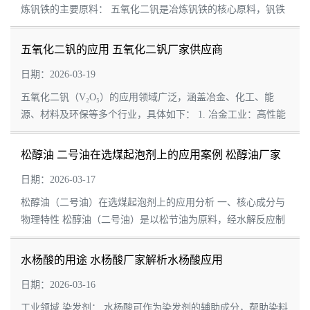
炼钒铁的主要原料： 五氧化二钒是冶炼钒铁的核心原料，钒铁
作为合金添加剂，在钢铁工业中占据重要地位。通过添加五氧
化二钒，...
五氧化二钒的应用 五氧化二钒厂家供应商
日期：2026-03-19
五氧化二钒（V₂O₅）的应用领域广泛，涵盖冶金、化工、能
源、材料及环保等多个行业，具体如下： 1. 冶金工业：高性能
合金的核心添加剂 钒铁合金生产：五氧化二钒是冶炼钒铁合金
的关键原料，通过还...
松醇油 二号油在选煤起泡剂上的应用案例 松醇油厂家
解析
日期：2026-03-17
松醇油（二号油）在选煤起泡剂上的应用分析 一、核心成分与
物理特性 松醇油（二号油）是以松节油为原料，经水解反应制
得的淡黄色油状液体，密度为0.90~0.91g/cm³，微溶于水。其主
要成分为α-萜烯醇（...
水杨酸的用途 水杨酸厂家解析水杨酸应用
日期：2026-03-16
工业领域 染发剂： 水杨酸可作为染发剂的辅助成分，帮助染料